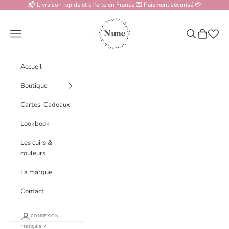
Passer au contenu
📬 Livraison rapide et offerte en France 💌 Paiement sécurisé 💳
www.nune.fr
Menu
Recherche
Panier
Accueil
Boutique
Cartes-Cadeaux
Lookbook
Les cuirs &
couleurs
La marque
Contact
CONNEXION
Français