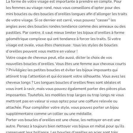
La forme de votre visage est importante à prendre en compte. Pour
les femmes au visage rond, nous vous conseillons d’opter pour des
mini boucles ou des boucles d’oreilles longues afin d’allonger les traits
de votre visage. Si ce dernier est carré, vous pouvez “casser” les
angles avec des boucles rondes tendance comme des anneaux ou des
pastilles. Par contre, il vaut mieux limiter les bijoux d’oreilles à forme
géométrique complexe qui ont tendance à forcer les traits. Si votre
visage est ovale, vous êtes chanceuse : tous les styles de boucles
d’oreilles peuvent vous mettre en valeur !
Votre coupe de cheveux peut, elle aussi, dicter le choix de vos
nouvelles boucles d’oreilles. Vous êtes une femme aux cheveux courts
? Privilégiez les petites boucles et éviter les bijoux imposants qui
attirent trop l’attention et qui écrasent votre silhouette. Vous avez les
cheveux longs ? Les longues boucles d’oreilles fines sont idéales et
vous iront à ravir, mais vous pouvez également porter des pièces plus
imposantes. Toutefois, les modèles trop larges ou trop longs ne vous
mettront pas en valeur si vous optez pour une coiffure relevée ou
attachée. Pour compléter votre style, vous pouvez porter un bijou
supplémentaire comme un collier ou une médaille.
Porter vos boucles d’oreilles est une chose, les nettoyer en est une
autre. Pensez à toujours bien nettoyer vos bijoux en métal pour qu’ils
conservent leur brillance. Les
boucles d’oreilles en acier
sont très