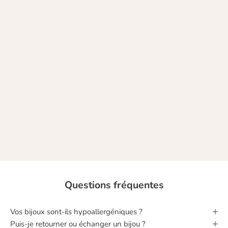
Chez Nune, nous donnons vie à des bijoux uniques et colorés qui vous
ressemblent. Des bijoux fabriqués à la main, dans une démarche
raisonnée, avec des matériaux nobles.
A chacune sa touche de fantaisie, à chacune ses couleurs !
NOTRE HISTOIRE
Questions fréquentes
Vos bijoux sont‑ils hypoallergéniques ?
Puis‑je retourner ou échanger un bijou ?