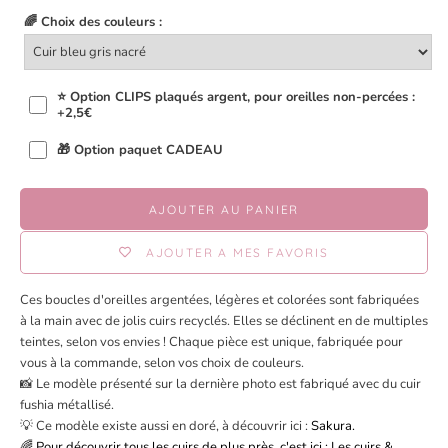
🌈 Choix des couleurs :
⭐ Option CLIPS plaqués argent, pour oreilles non-percées :
+2,5€
🎁 Option paquet CADEAU
AJOUTER AU PANIER
AJOUTER A MES FAVORIS
Ces boucles d'oreilles argentées, légères et colorées sont fabriquées
à la main avec de jolis cuirs recyclés. Elles se déclinent en de multiples
teintes, selon vos envies ! Chaque pièce est unique, fabriquée pour
vous à la commande, selon vos choix de couleurs.
📸 Le modèle présenté sur la dernière photo est fabriqué avec du cuir
fushia métallisé.
💡 Ce modèle existe aussi en doré, à découvrir ici :
Sakura
.
🌈 Pour découvrir tous les cuirs de plus près, c'est ici :
Les cuirs &