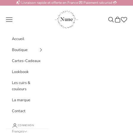
Passer au contenu
📬 Livraison rapide et offerte en France 💌 Paiement sécurisé 💳
www.nune.fr
Menu
Recherche
Panier
Accueil
Boutique
Cartes-Cadeaux
Lookbook
Les cuirs &
couleurs
La marque
Contact
CONNEXION
Français