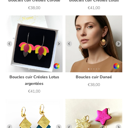
Boucles cuir créoles Corolle
Boucles cuir Créoles Lotus
Prix de vente
Prix de vente
€38,00
€41,00
Boucles cuir Créoles Lotus
Boucles cuir Danaé
argentées
Prix de vente
€38,00
Prix de vente
€41,00