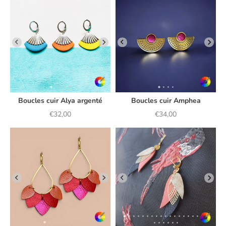
Boucles cuir Alya argenté
Boucles cuir Amphea
Prix de vente
Prix de vente
€32,00
€34,00