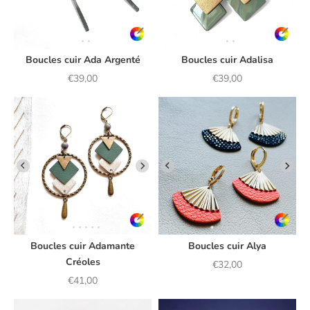
Boucles cuir Ada Argenté
Boucles cuir Adalisa
Prix de vente
Prix de vente
€39,00
€39,00
Boucles cuir Adamante
Boucles cuir Alya
Créoles
Prix de vente
€32,00
Prix de vente
€41,00