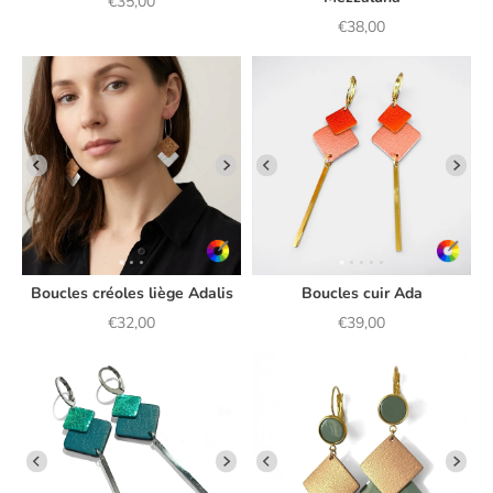
Prix de vente
€35,00
Prix de vente
€38,00
Boucles créoles liège Adalis
Boucles cuir Ada
Prix de vente
Prix de vente
€32,00
€39,00