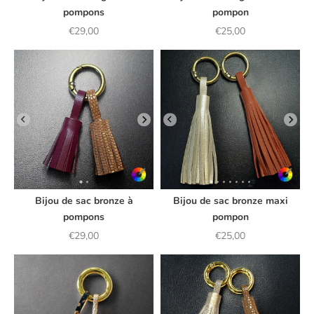
pompons
pompon
Prix de vente
Prix de vente
€29,00
€25,00
Bijou de sac bronze à
Bijou de sac bronze maxi
pompons
pompon
Prix de vente
Prix de vente
€29,00
€25,00