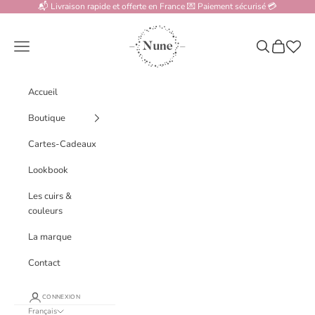
Passer au contenu
📬 Livraison rapide et offerte en France 💌 Paiement sécurisé 💳
www.nune.fr
Menu
Recherche
Panier
Accueil
Boutique
Cartes-Cadeaux
Lookbook
Les cuirs &
couleurs
La marque
Contact
CONNEXION
Français