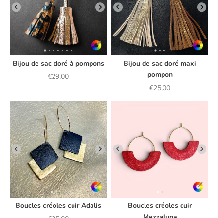
Bijou de sac doré à pompons
Bijou de sac doré maxi
pompon
Prix de vente
€29,00
Prix de vente
€25,00
Boucles créoles cuir Adalis
Boucles créoles cuir
Mezzaluna