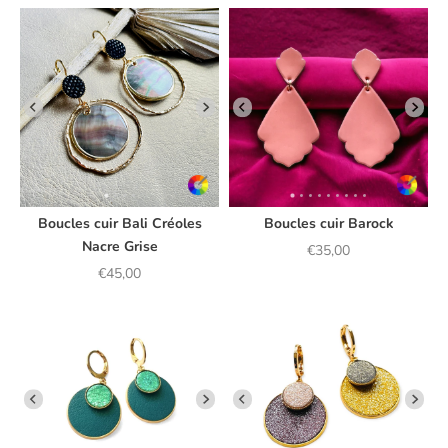
Boucles cuir Bali Créoles
Boucles cuir Barock
Nacre Grise
Prix de vente
€35,00
Prix de vente
€45,00