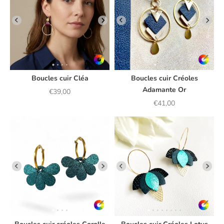
Boucles cuir Cléa
Boucles cuir Créoles
Adamante Or
Prix de vente
€39,00
Prix de vente
€41,00