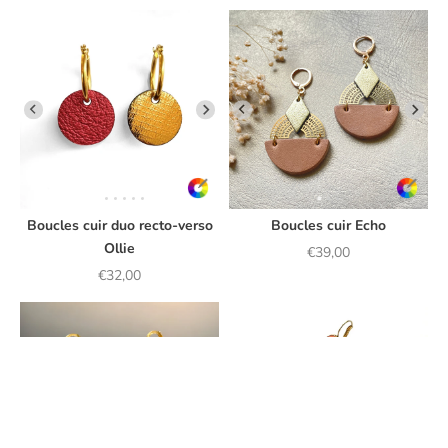
Boucles cuir duo recto-verso
Boucles cuir Echo
Ollie
Prix de vente
€39,00
Prix de vente
€32,00