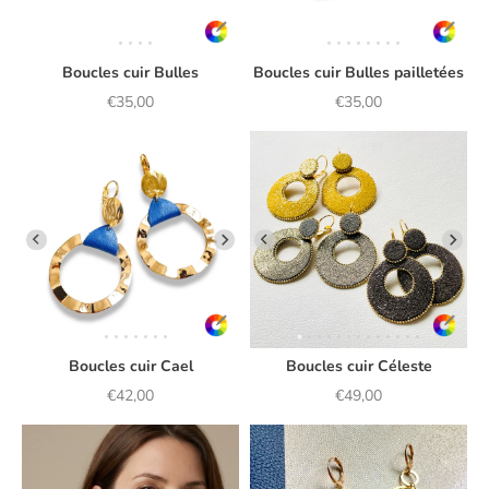
Boucles cuir Bulles
Boucles cuir Bulles pailletées
Prix de vente
Prix de vente
€35,00
€35,00
Boucles cuir Cael
Boucles cuir Céleste
Prix de vente
Prix de vente
€42,00
€49,00