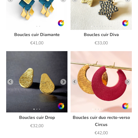
Boucles cuir Diamante
Boucles cuir Diva
Prix de vente
Prix de vente
€41,00
€33,00
Boucles cuir Drop
Boucles cuir duo recto-verso
Circus
Prix de vente
€32,00
Prix de vente
€42,00