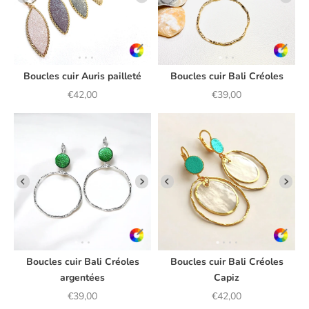
Boucles cuir Auris pailleté
Boucles cuir Bali Créoles
Prix de vente
Prix de vente
€42,00
€39,00
Boucles cuir Bali Créoles
Boucles cuir Bali Créoles
argentées
Capiz
Prix de vente
Prix de vente
€39,00
€42,00