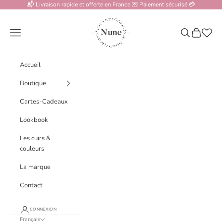
Passer au contenu
📬 Livraison rapide et offerte en France 💌 Paiement sécurisé 💳
www.nune.fr
Menu
Recherche
Panier
Accueil
Boutique
Cartes-Cadeaux
Lookbook
Les cuirs &
couleurs
La marque
Contact
CONNEXION
Français