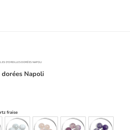
LES D'OREILLES DORÉES NAPOLI
s dorées Napoli
rtz fraise