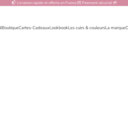
📬 Livraison rapide et offerte en France 💌 Paiement sécurisé 💳
l
Boutique
Cartes-Cadeaux
Lookbook
Les cuirs & couleurs
La marque
C