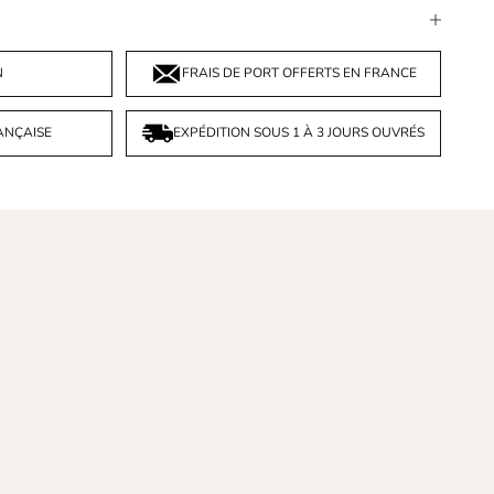
N
FRAIS DE PORT OFFERTS EN FRANCE
ANÇAISE
EXPÉDITION SOUS 1 À 3 JOURS OUVRÉS
z Nune, nous donnons vie à des bijoux uniques et
orés qui vous ressemblent. Des bijoux fabriqués à la
n, dans une démarche raisonnée, avec des
ériaux nobles.