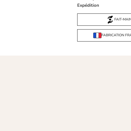
Expédition
FAIT-MAI
FABRICATION FR
Che
col
mai
mat