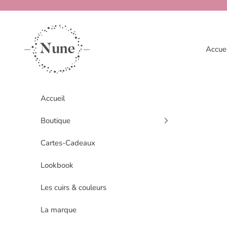
Passer au contenu
www.nune.fr
Accuei
Accueil
Boutique
Cartes-Cadeaux
Lookbook
Les cuirs & couleurs
La marque