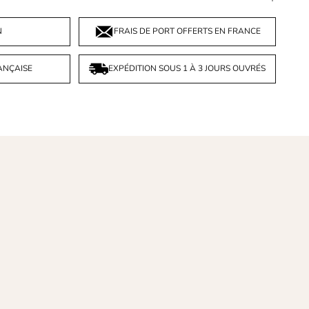
N
FRAIS DE PORT OFFERTS EN FRANCE
ANÇAISE
EXPÉDITION SOUS 1 À 3 JOURS OUVRÉS
z Nune, nous donnons vie à des bijoux uniques et
orés qui vous ressemblent. Des bijoux fabriqués à la
n, dans une démarche raisonnée, avec des
ériaux nobles.