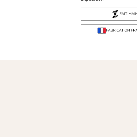
FAIT-MAI
FABRICATION FR
Che
col
mai
mat