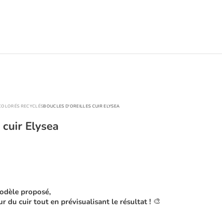
 COLORÉS RECYCLÉS
BOUCLES D'OREILLES CUIR ELYSEA
 cuir Elysea
odèle proposé,
🎨
r du cuir tout en prévisualisant le résultat !