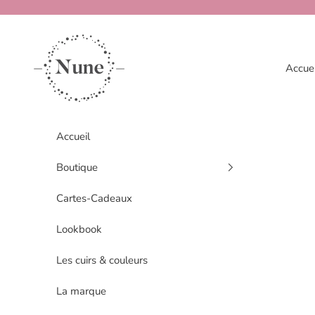
Passer au contenu
www.nune.fr
Accuei
Accueil
Boutique
Cartes-Cadeaux
Lookbook
Les cuirs & couleurs
La marque