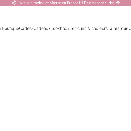
📬 Livraison rapide et offerte en France 💌 Paiement sécurisé 💳
l
Boutique
Cartes-Cadeaux
Lookbook
Les cuirs & couleurs
La marque
C