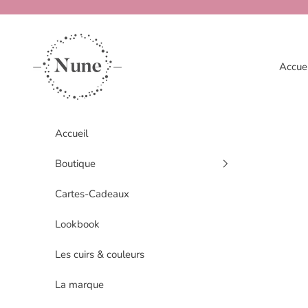
Passer au contenu
www.nune.fr
Accuei
Accueil
Boutique
Cartes-Cadeaux
Lookbook
Les cuirs & couleurs
La marque