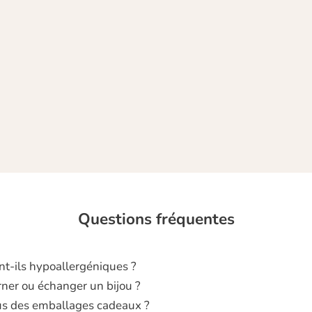
A c
cou
Questions fréquentes
nt‑ils hypoallergéniques ?
rner ou échanger un bijou ?
s des emballages cadeaux ?