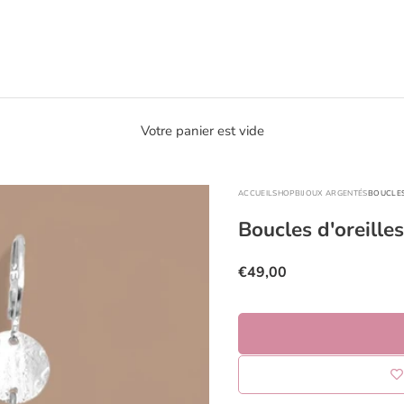
Votre panier est vide
ACCUEIL
SHOP
BIJOUX ARGENTÉS
BOUCLES
Boucles d'oreille
Prix de vente
€49,00