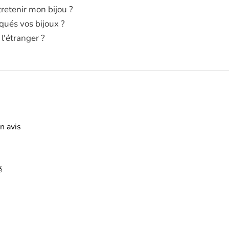
etenir mon bijou ?
qués vos bijoux ?
 l'étranger ?
n avis
é