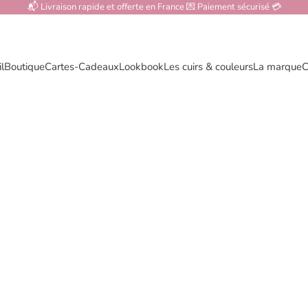
📬 Livraison rapide et offerte en France 💌 Paiement sécurisé 💳
l
Boutique
Cartes-Cadeaux
Lookbook
Les cuirs & couleurs
La marque
C