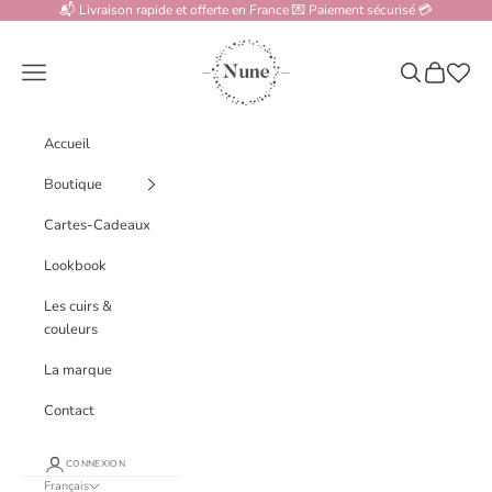
Passer au contenu
📬 Livraison rapide et offerte en France 💌 Paiement sécurisé 💳
www.nune.fr
Menu
Recherche
Panier
Accueil
Boutique
Cartes-Cadeaux
Lookbook
Les cuirs &
couleurs
La marque
Contact
CONNEXION
Français