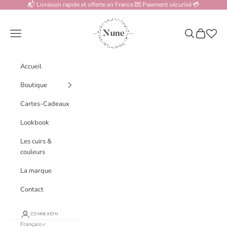
Passer au contenu
📬 Livraison rapide et offerte en France 💌 Paiement sécurisé 💳
www.nune.fr
Menu
Recherche
Panier
Accueil
Boutique
Cartes-Cadeaux
Lookbook
Les cuirs &
couleurs
La marque
Contact
CONNEXION
Français