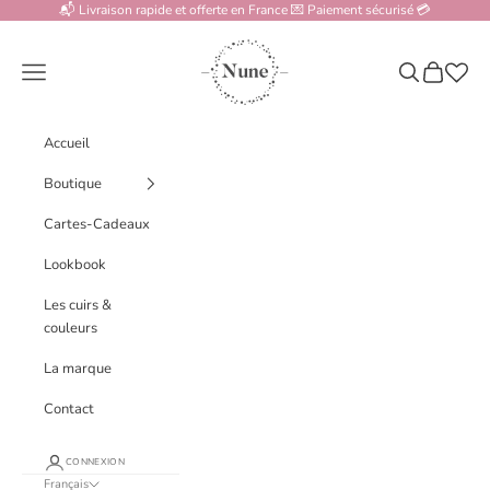
Passer au contenu
📬 Livraison rapide et offerte en France 💌 Paiement sécurisé 💳
www.nune.fr
Menu
Recherche
Panier
Accueil
Boutique
Cartes-Cadeaux
Lookbook
Les cuirs &
couleurs
La marque
Contact
CONNEXION
Français