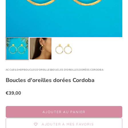
ACCUEIL
SHOP
BOUCLES D'OREILLES
BOUCLES D'OREILLES DORÉES CORDOBA
Boucles d'oreilles dorées Cordoba
Prix de vente
€39,00
AJOUTER AU PANIER
AJOUTER A MES FAVORIS