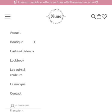
Passer au contenu
📬 Livraison rapide et offerte en France 💌 Paiement sécurisé 💳
www.nune.fr
Menu
Recherche
Panier
Accueil
Boutique
Cartes-Cadeaux
Lookbook
Les cuirs &
couleurs
La marque
Contact
CONNEXION
Français