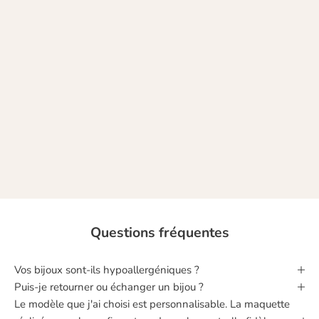
Chez Nune, nous donnons vie à des bijoux uniques et colorés qui vous
ressemblent. Des bijoux fabriqués à la main, dans une démarche
raisonnée, avec des matériaux nobles.
A chacune sa touche de fantaisie, à chacune ses couleurs !
NOTRE HISTOIRE
Questions fréquentes
Vos bijoux sont‑ils hypoallergéniques ?
Puis‑je retourner ou échanger un bijou ?
Le modèle que j'ai choisi est personnalisable. La maquette