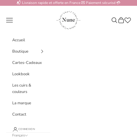
Passer au contenu
📬 Livraison rapide et offerte en France 💌 Paiement sécurisé 💳
www.nune.fr
Menu
Recherche
Panier
Accueil
Boutique
Cartes-Cadeaux
Lookbook
Les cuirs &
couleurs
La marque
Contact
CONNEXION
Français