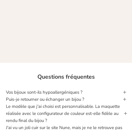
Chez Nune, nous donnons vie à des bijoux uniques et colorés qui vous
ressemblent. Des bijoux fabriqués à la main, dans une démarche
raisonnée, avec des matériaux nobles.
A chacune sa touche de fantaisie, à chacune ses couleurs !
NOTRE HISTOIRE
Questions fréquentes
Vos bijoux sont‑ils hypoallergéniques ?
Puis‑je retourner ou échanger un bijou ?
Le modèle que j'ai choisi est personnalisable. La maquette
réalisée avec le configurateur de couleur est-elle fidèle au
rendu final du bijou ?
J'ai vu un joli cuir sur le site Nune, mais je ne le retrouve pas