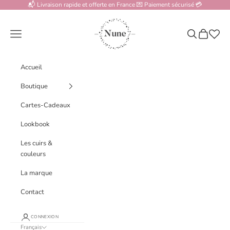
Passer au contenu
📬 Livraison rapide et offerte en France 💌 Paiement sécurisé 💳
www.nune.fr
Menu
Recherche
Panier
Accueil
Boutique
Cartes-Cadeaux
Lookbook
Les cuirs &
couleurs
La marque
Contact
CONNEXION
Français