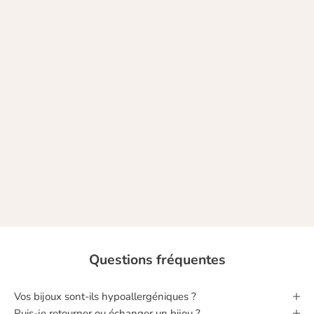
Chez Nune, nous donnons vie à des bijoux uniques et colorés qui vous
ressemblent. Des bijoux fabriqués à la main, dans une démarche
raisonnée, avec des matériaux nobles.
A chacune sa touche de fantaisie, à chacune ses couleurs !
NOTRE HISTOIRE
Questions fréquentes
Vos bijoux sont‑ils hypoallergéniques ?
Puis‑je retourner ou échanger un bijou ?