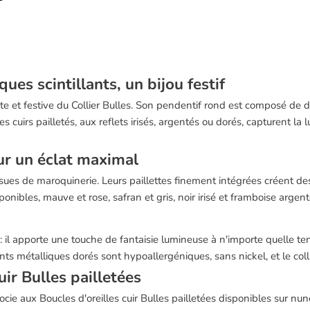
ques scintillants, un bijou festif
ante et festive du Collier Bulles. Son pendentif rond est composé de 
cuirs pailletés, aux reflets irisés, argentés ou dorés, capturent la l
ur un éclat maximal
ssues de maroquinerie. Leurs paillettes finement intégrées créent de
ponibles, mauve et rose, safran et gris, noir irisé et framboise argent
es : il apporte une touche de fantaisie lumineuse à n'importe quelle t
s métalliques dorés sont hypoallergéniques, sans nickel, et le collie
uir Bulles pailletées
cie aux Boucles d'oreilles cuir Bulles pailletées disponibles sur nune.f