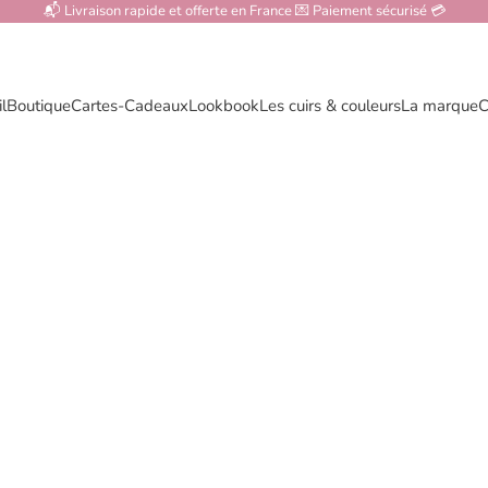
📬 Livraison rapide et offerte en France 💌 Paiement sécurisé 💳
l
Boutique
Cartes-Cadeaux
Lookbook
Les cuirs & couleurs
La marque
C