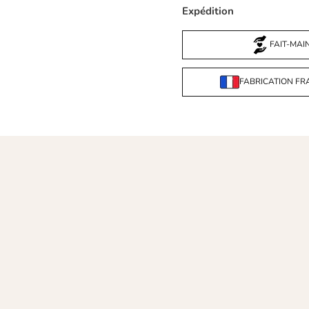
Expédition
FAIT-MAI
FABRICATION FR
Che
col
mai
mat