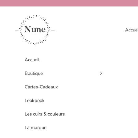
Passer au contenu
www.nune.fr
Accuei
Accueil
Boutique
Cartes-Cadeaux
Lookbook
Les cuirs & couleurs
La marque