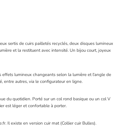
deux sertis de cuirs pailletés recyclés, deux disques lumineux
umière et la restituent avec intensité. Un bijou court, joyeux
s effets lumineux changeants selon la lumière et l'angle de
é, entre autres, via le configurateur en ligne.
enue du quotidien. Porté sur un col rond basique ou un col V
r est léger et confortable à porter.
r. Il existe en version cuir mat (Collier cuir Bulles).