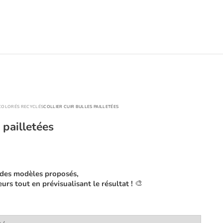
 COLORÉS RECYCLÉS
COLLIER CUIR BULLES PAILLETÉES
s pailletées
 des modèles proposés,
🎨
urs tout en prévisualisant le résultat !