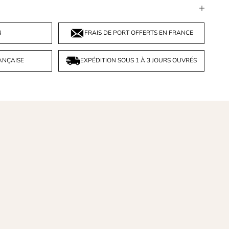
N
FRAIS DE PORT OFFERTS EN FRANCE
ANÇAISE
EXPÉDITION SOUS 1 À 3 JOURS OUVRÉS
z Nune, nous donnons vie à des bijoux uniques et
orés qui vous ressemblent. Des bijoux fabriqués à la
n, dans une démarche raisonnée, avec des
ériaux nobles.